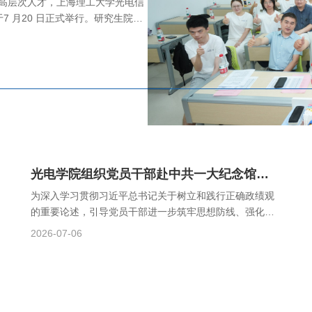
月双方签署《产教融合校企合作协
昆明云锗、东昌金属管理及技术专
专项对接。校党委副书记、副校长
研骨干及校企孵化企业代表参加会
沪滇光电技...
光电学院组织党员干部赴中共一大纪念馆开
展专题学习活动
为深入学习贯彻习近平总书记关于树立和践行正确政绩观
的重要论述，引导党员干部进一步筑牢思想防线、强化实
干担当，近日，光电学院组织学院党委理论中心组成员、
2026-07-06
党支部书记、党政综合办公室党员等共同前往中共一大纪
念馆，参观“为人民出政绩 以实干出政绩——中国共产党树
立和践行正确政绩观”专题展，进行专题学习活动。习近平
总书记关于树立和践行正确政绩观的重要论述，是党的理
论创新的重要成果，是习近平新时代中国特色社会主...