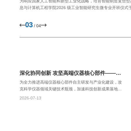
7月20日，为落实今年3月沪滇产业协作对接会共识、推动7
议》落地，云南临沧鑫圆锗业股份有限公司旗下鑫耀半导体、
家团队到访我校光电信息与计算机工程学院，开展校企产学研
刘德强，光电学院院长张大伟、地方合作办主任王蕊、学院科
04
/ 04
议。会议由张大伟主持。会议合影会上，刘德强回顾了双方共建
深化协同创新 攻坚高端仪器核心部件——上
海科学院院长孙真荣一行来上理工参观交流
为全力推进高端仪器核心部件自主研发与产业化建设，攻
克科学仪器领域关键技术瓶颈，加速科技创新成果落地转
化、赋能产业提质升级，7月9日下午，上海科学院院长孙
2026-07-13
真荣一行莅临我校参观交流。学校相关职能部处、光电学
院负责人参加活动，双方围绕校企协同创新、技术攻坚、
产业赋能等重点领域深入交流，共推高端仪器高水平科技
自立自强。校长赵震会前会见了孙真荣一行。首先，孙真
荣一行实地走访参观了我校上海极端光学制造与检测工