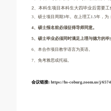
2
、本科生项目本科生大四毕业后需要工
3
、硕士项目周期
3
年。在上理工
1.5
年，为
4
、硕士报名前必须征得导师同意。
5
、硕士毕业必须同时满足上理与德方的毕
6
、本合作项目教学语言为英语。
7
、免考雅思或托福。
会议链接
:
https://hs-coburg.zoom.us/j/65