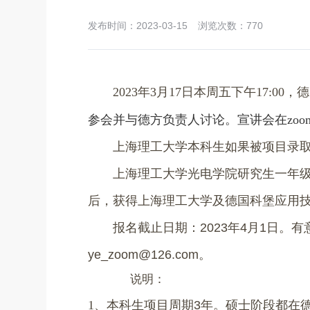
发布时间：2023-03-15
浏览次数：
770
2023
年
3
月
17
日本周五下午
17:00
，德
参会并与德方负责人讨论。宣讲会在
zoo
上海理工大学本科生如果被项目录
上海理工大学光电学院研究生一年
后，获得上海理工大学及德国
科堡应用
报名截止日期：
2023
年
4
月
1
日。有
ye_zoom@126.com
。
说明：
1、
本科生项目周期
3
年。
硕士阶段都在