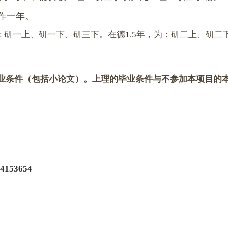
作一年
。
：研一上、研一下、研三下。在德
1.5
年，为：研二上、研二
业条件（包括小论文）。上理的毕业条件与不参加本项目的
744153654