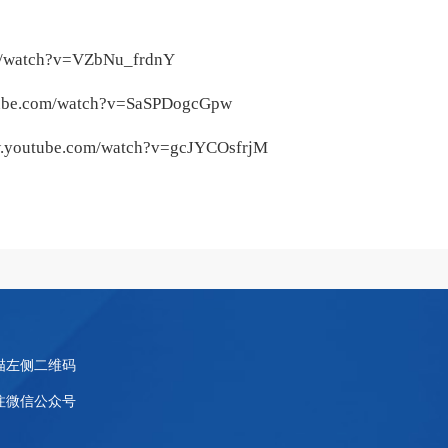
om/watch?v=VZbNu_frdnY
tube.com/watch?v=SaSPDogcGpw
w.youtube.com/watch?v=gcJYCOsfrjM
描左侧二维码
注微信公众号