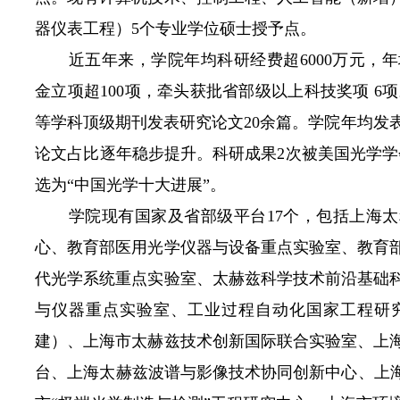
器仪表工程）5个专业学位硕士授予点。
近五年来，学院年均科研经费超
6000
万元，年
金立项超
100
项，牵头获批省部级以上科技奖项
6
项
等学科顶级期刊发表研究论文
20
余篇。学院年均发
论文占比逐年稳步提升。科研成果
2
次被美国光学学
选为“中国光学十大进展”。
学院现有国家及省部级平台
17
个，包括上海太
心、教育部医用光学仪器与设备重点实验室、教育
代光学系统重点实验室、太赫兹科学技术前沿基础
与仪器重点实验室、工业过程自动化国家工程研
建）、上海市太赫兹技术创新国际联合实验室、上
台、上海太赫兹波谱与影像技术协同创新中心、上