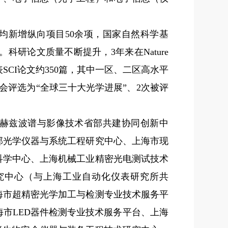
均新增纵向项目
50
余项，国家自然科学基
。科研论文质量不断提升，
3
年来在
Nature
表
SCI
论文约
350
篇，其中一区、二区高水平
会评选为“全球三十大光学进展”、
2
次被评
赫兹波谱与影像技术省部共建协同创新中
部光学仪器与系统工程研究中心、上海市现
科学中心、上海机械工业精密光电测试技术
究中心（与上海工业自动化仪表研究所共
海市超精密光学加工与检测专业技术服务平
海市
LED
器件检测专业技术服务平台、上海