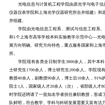
光电信息与计算机工程学院由原光学与电子信
仪器仪表学院和上海光学仪器研究所合并组建）和
并组建。
学院由光电信息工程系、测试与信息工程系、
和
1
个上海市高等学校本科实验教学示范中心—光
展方向明确、研究方向特色，重点服务国家和上海
所。
学院现有各类全日制学生
3800
余人，其中本科
士研究生
1700
余人，博士研究生
200
余人。学院现
教授
40
余人，副教授
90
余人，博士后
10
余人，
91%
院士
1
人，国家级人才
20
余人（次），省部级人才
8
时学院还聘请了一批知名学者担任兼职教授，形成
队鲜明，符合教学、学科与科研发展需要又富有活