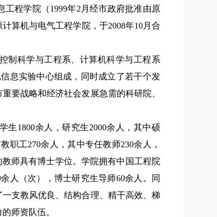
息工程学院（
1999
年
2
月经市政府批准由原
原计算机与电气工程学院，于
2008
年
10
月合
控制科学与工程系、计算机科学与工程系
电信息实验中心组成，同时成立了若干个发
市重要战略和经济社会发展急需的科研院、
学生
1800
余人，研究生
2000
余人，其中硕
有教职工
270
余人，其中专任教师
230
余人，
的教师具有博士学位。学院拥有中国工程院
0
余人（次），博士研究生导师
60
余人。同
了一支教风优良、结构合理、精干高效、梯
力的师资队伍。