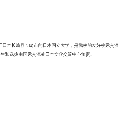
于日本
长崎县长崎市的
日本国立大学
，
是
我校的友好校际交
招生和选拔由国际交流处日本文化交流中心负责。