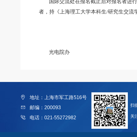
国际交流处在
报名截止后
对
报名者进
者，持
《上海
理工大学本科生
/研究生
交流
光电院办
地址：上海市军工路516号
扫
邮编：200093
关
电话：021-55272982