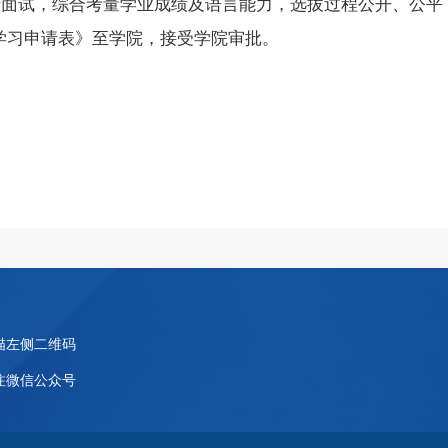
行
面试
，综合考量学业成绩及语言能力
，选拔
过程公开、公平
学习
申请表
》
至
学院，
接受
学院审批。
描左侧二维码
注微信公众号