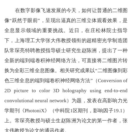
在数字影像飞速发展的今天，如何让普通的二维图
像“跃然于眼前”，呈现出逼真的三维立体观看效果，是
全息显示领域的重要挑战。近日，在庄松林院士指导
下，上海理工大学张大伟教授领衔的超精密光学制造团
队常琛亮特聘教授指导硕士研究生赵陈洲，提出了一种
全新的端到端卷积神经网络方法，可直接将二维图片转
换为全彩三维全息图像。相关研究成果以“二维图像到彩
色三维全息的端到端卷积神经网络方法”（
Conversion of
2D picture to color 3D holography using end-to-end
convolutional neural network
）为题，发表在高影响力光
学期刊《
PhotoniX
》（中科院
1
区期刊，影响因子
19.1
）
上。常琛亮教授与硕士生赵陈洲为论文的第一作者，张
大伟教授为论文的通讯作者。