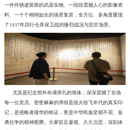
一件件锈迹斑斑的武器实物、一段段震撼人心的影像资
料、一个个栩栩如生的场景复原，全方位、多角度重现
了
1937
年四行仓库保卫战的惨烈战况与悲壮场景。
尤其是纪念馆外布满弹孔的墙体，深深震撼了在场
每一位党员。密密麻麻的弹痕是战火纷飞年代的真实印
记，是侵略者侵华的铁证，更是中华民族坚韧不屈、奋
勇抗争的精神图腾。大家驻足凝视、久久沉思，深刻体