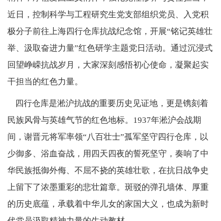
近日，控制科学与工程研究生党支部组织党员、入党积
极分子前往上海四行仓库抗战纪念馆，开展
“
铭记英雄壮
举、汲取奋进力量
”
红色研学主题党日活动。通过沉浸式
回望峥嵘抗战岁月，大家深刻感悟初心使命，凝聚起实
干担当的红色力量。
四行仓库是淞沪抗战的重要历史见证地，更是镌刻着
民族风骨与英雄气节的红色地标。
1937
年淞沪会战期
间，谢晋元将军率领
“
八百壮士
”
孤军坚守四行仓库，以
少御多、浴血奋战，用四天四夜的誓死坚守，奏响了中
华民族抵御外侮、不屈不挠的英雄壮歌，在抗日战争史
上留下了浓墨重彩的悲壮篇章。斑驳的弹孔墙体、厚重
的历史底蕴，承载着中华儿女的家国大义，也成为新时
代党员汲取精神力量的生动教材。