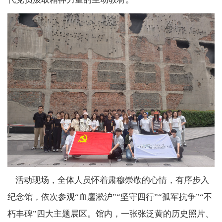
活动现场，全体人员怀着肃穆崇敬的心情，有序步入
纪念馆，依次参观
“
血鏖淞沪
”“
坚守四行
”“
孤军抗争
”“
不
朽丰碑
”
四大主题展区。馆内，一张张泛黄的历史照片、