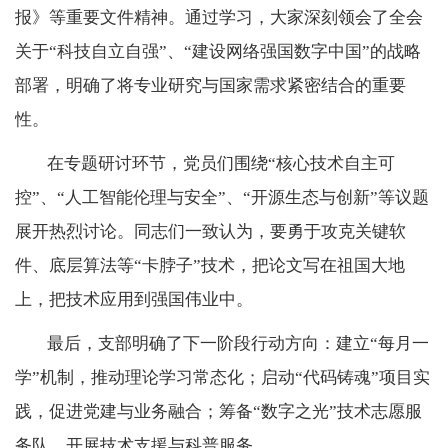
报》等重要文件精神。通过学习，大家深刻领会了全会
关于
“
科技自立自强
”
、
“
建设网络强国数字中国
”
的战略
部署，明确了将专业研究与国家需求紧密结合的重要
性。
在专题研讨环节，党员们围绕
“
核心技术自主可
控
”
、
“
人工智能伦理与安全
”
、
“
开源生态与创新
”
等议题
展开热烈讨论。同志们一致认为，要勇于攻克关键软
件、底层算法等
“
卡脖子
”
技术，把论文写在祖国大地
上，把技术应用到强国伟业中。
最后，支部明确了下一阶段行动方向：建立
“
每月一
学
”
机制，推动理论学习常态化；启动
“
代码铸魂
”
项目实
践，促进党建与业务融合；筹备
“
数字之光
”
技术志愿服
务队，开展技术支援与科普服务。