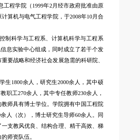
息工程学院（
1999
年
2
月经市政府批准由原
原计算机与电气工程学院，于
2008
年
10
月合
控制科学与工程系、计算机科学与工程系
电信息实验中心组成，同时成立了若干个发
市重要战略和经济社会发展急需的科研院、
学生
1800
余人，研究生
2000
余人，其中硕
有教职工
270
余人，其中专任教师
230
余人，
的教师具有博士学位。学院拥有中国工程院
0
余人（次），博士研究生导师
60
余人。同
了一支教风优良、结构合理、精干高效、梯
力的师资队伍。