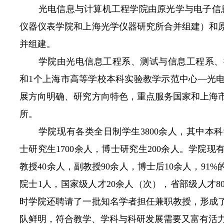
光电信息与计算机工程学院由原光学与电子信
仪器仪表学院和上海光学仪器研究所合并组建）和
并组建。
学院由光电信息工程系、测试与信息工程系、
和
1
个上海市高等学校本科实验教学示范中心—光
展方向明确、研究方向特色，重点服务国家和上海
所。
学院现有各类全日制学生
3800
余人，其中本科
士研究生
1700
余人，博士研究生
200
余人。学院现
教授
40
余人，副教授
90
余人，博士后
10
余人，
91%
院士
1
人，国家级人才
20
余人（次），省部级人才
8
时学院还聘请了一批知名学者担任兼职教授，形成
队鲜明，符合教学、学科与科研发展需要又富有活