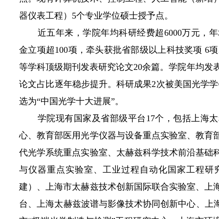
器仪表工程）5个专业学位硕士授予点。
近五年来，学院年均科研经费超
6000
万元，年
金立项超
100
项，牵头获批省部级以上科技奖项
6
项
等学科顶级期刊发表研究论文
20
余篇。学院年均发
论文占比逐年稳步提升。科研成果
2
次被美国光学学
选为“中国光学十大进展”。
学院现有国家及省部级平台
17
个，包括上海太
心、教育部医用光学仪器与设备重点实验室、教育
代光学系统重点实验室、太赫兹科学技术前沿基础
与仪器重点实验室、工业过程自动化国家工程研
建）、上海市太赫兹技术创新国际联合实验室、上
台、上海太赫兹波谱与影像技术协同创新中心、上