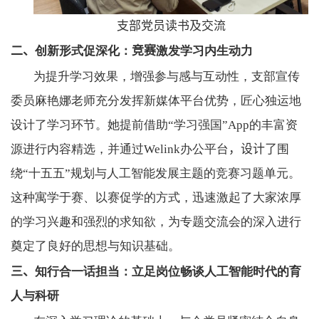
支部党员读书及交流
二、
创新形式促深化：
竞赛
激发学习内生动力
为提升学习效果，增强参与感与互动性，支部宣传
委员麻艳娜老师充分发挥新媒体平台优势，匠心独运地
设计了学习环节。她提前借助“学习强国”
App
的丰富资
源进行内容精选，并通过
Welink
办公平台
，
设计了
围
绕“十五五”规划与人工智能发展主题的竞赛习题单元。
这种寓学于赛、以赛促学的方式，迅速激起了大家浓厚
的学习兴趣和强烈的求知欲，为专题交流会的深入进行
奠定了良好的思想与知识基础。
三、
知行合一话担当：立足岗位畅谈人工智能时代的育
人与科研