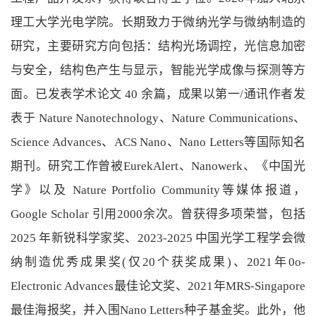
理工大学光电学院。长期致力于微纳光学与微纳制造的
研究，主要研究方向包括：结构光场调控，光信息加密
与安全，结构色产生与显示，智能光学成像与探测等方
面。已发表学术论文
40
余篇，成果以第一
/
通讯作者发
表于
Nature Nanotechnology
、
Nature Communications
、
Science Advances
、
ACS Nano
、
Nano Letters
等国际知名
期刊。研究工作曾被
EurekAlert
、
Nanowerk
、《中国光
学》以及
Nature Portfolio Community
等媒体报道，
Google Scholar
引用
2000
余次。曾获得多项荣誉，包括
2025
年新锐科学家奖、
2023-2025
中国光学工程学会微
纳制造优秀成果奖
(
仅
20
个获奖成果
)
、
2021
年
0o-
Electronic Advances
最佳论文奖、
2021
年
MRS-Singapore
最佳海报奖，并入围
Nano Letters
种子基金奖。此外，他