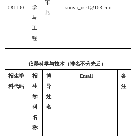
宋
081100
学
sonya_usst@163.com
燕
与
工
程
仪器科学与技术（排名不分先后）
招生学
招
博
Email
备
科代码
生
导
注
学
姓
科
名
名
称