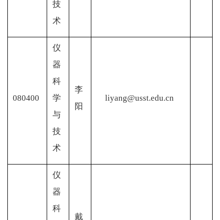
技
术
仪
器
科
李
080400
学
liyang@usst.edu.cn
阳
与
技
术
仪
器
科
戴