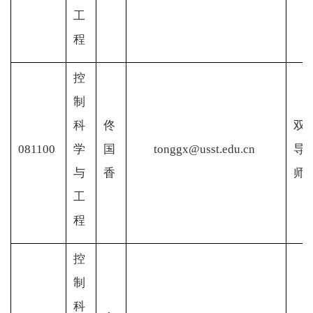
工
程
控
制
科
佟
双
081100
学
国
tonggx@usst.edu.cn
导
与
香
师
工
程
控
制
科