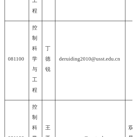
工
程
控
制
科
丁
081100
学
德
deruiding2010@usst.edu.cn
与
锐
工
程
控
制
科
王
双