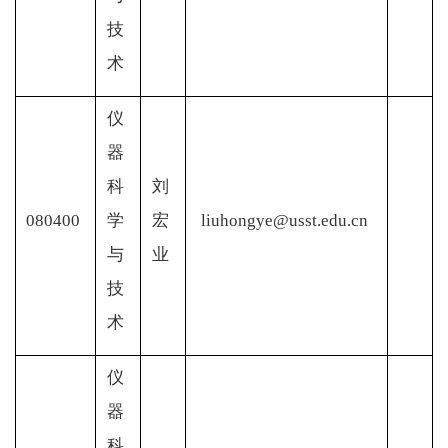
技
术
仪
器
科
刘
080400
学
宏
liuhongye@usst.edu.cn
与
业
技
术
仪
器
科