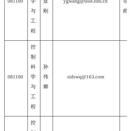
081100
学
亚
ygwang@usst.edu.cn
导
与
刚
师
工
程
控
制
科
孙
081100
学
伟
sidswq@163.com
与
卿
工
程
控