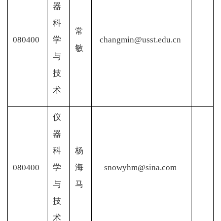
器
科
常
080400
学
changmin@usst.edu.cn
敏
与
技
术
仪
器
科
杨
080400
学
海
snowyhm@sina.com
与
马
技
术