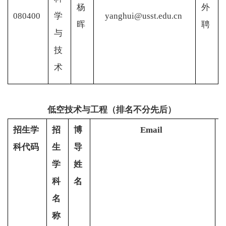
杨
外
080400
学
yanghui@usst.edu.cn
晖
聘
与
技
术
低空技术与工程（排名不分先后）
招生学
招
博
Email
科代码
生
导
学
姓
科
名
名
称