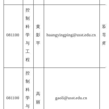
控
制
科
黄
双
081100
学
影
huangyingping@usst.edu.cn
导
与
平
师
工
程
控
制
科
高
081100
学
gaoli@usst.edu.cn
丽
与