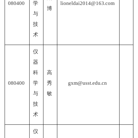
080400
学
lioneldai2014@163.com
博
与
技
术
仪
器
科
高
080400
学
秀
gxm@usst.edu.cn
与
敏
技
术
仪