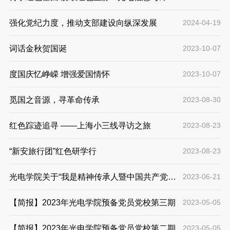
机工程学院计算机技术研究生党支部开展重走红
强化党纪力度，推动支部建设向纵深发展
2024-04-19
军路主题党日活动
词话金秋贺国诞
2023-10-07
度国庆忆峥嵘 增强爱国情怀
2023-10-07
觅国之音源，寻革命传承
2023-08-30
红色踪迹追寻 ——上海小三线寻访之旅
2023-08-23
“新安旅行团”红色研学行
2023-08-23
光电学院关于“我是精神传承人暨中国共产党人
2023-06-21
精神谱系”理论宣讲微课评比结果的公示
【简报】2023年光电学院预备党员党校第三期
2023-05-05
【简报】2023年光电学院预备党员党校第二期
2023-05-05