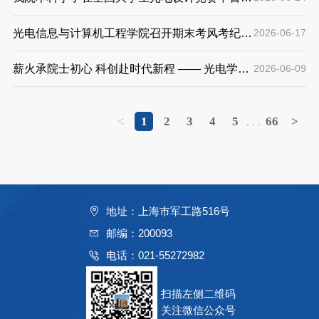
部讲专题党课
佳绩
光电信息与计算机工程学院召开期末考风考纪宣
2026-06-17
传动员大会
薪火承院士初心 科创赴时代新程 —— 光电学院
2026-06-09
第四届院士创新班毕业典礼圆满举行
<
1
2
3
4
5
66
>
. . .
地址：上海市军工路516号
邮编：200093
电话：021-55272982
扫描左侧二维码
关注微信公众号