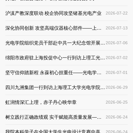
——光电学院2026 级工业智能研究生微专业顺
沪滇产教深度联动 校企协同攻坚锗基光电产业
2026-07-22
利开班
深化协同创新 攻坚高端仪器核心部件——上海
2026-07-13
科学院院长孙真荣一行来上理工参观交流
光电学院组织党员干部赴中共一大纪念馆开展专
2026-07-06
题学习活动
绵阳市政府驻上海投促中心一行到访上理工光电
2026-07-02
学院 共商产教融合合作
坚守信仰踏新程 永葆初心担重任——光电学院
2026-07-01
开展2026届毕业生党员离校专题教育活动
四川九洲集团一行到访上海理工大学光电学院共
2026-06-29
话产教融合科教融汇
虹润情深汇上理，赤子丹心映华章
2026-06-25
树立践行正确政绩观 实干赋能高质量发展——
2026-06-24
张众副校长给光电信息工程和集成电路教工党支
我院本科学子在全国大学生光电设计竞赛中喜获
2026-06-24