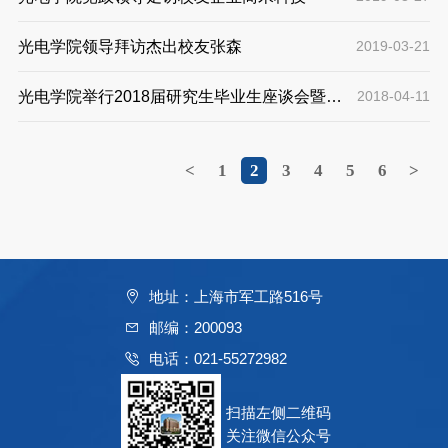
光电学院领导拜访杰出校友张森
2019-03-21
光电学院举行2018届研究生毕业生座谈会暨校
2018-04-11
友联络员聘任仪式
<
1
2
3
4
5
6
>
地址：上海市军工路516号
邮编：200093
电话：021-55272982
扫描左侧二维码
关注微信公众号